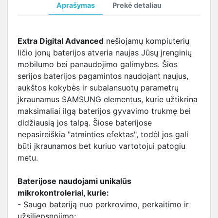
Aprašymas
Prekė detaliau
Extra Digital Advanced
nešiojamų kompiuterių
ličio jonų baterijos atveria naujas Jūsų įrenginių
mobilumo bei panaudojimo galimybes. Šios
serijos baterijos pagamintos naudojant naujus,
aukštos kokybės ir subalansuotų parametrų
įkraunamus SAMSUNG elementus, kurie užtikrina
maksimaliai ilgą baterijos gyvavimo trukmę bei
didžiausią jos talpą. Šiose baterijose
nepasireiškia "atminties efektas", todėl jos gali
būti įkraunamos bet kuriuo vartotojui patogiu
metu.
Baterijose naudojami unikalūs
mikrokontroleriai, kurie:
- Saugo bateriją nuo perkrovimo, perkaitimo ir
užsiliepsnojimo;