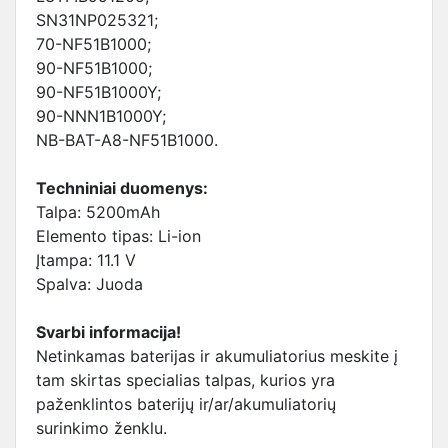
SN31NP025321;
70-NF51B1000;
90-NF51B1000;
90-NF51B1000Y;
90-NNN1B1000Y;
NB-BAT-A8-NF51B1000.
Techniniai duomenys:
Talpa: 5200mAh
Elemento tipas: Li-ion
Įtampa: 11.1 V
Spalva: Juoda
Svarbi informacija!
Netinkamas baterijas ir akumuliatorius meskite į
tam skirtas specialias talpas, kurios yra
paženklintos baterijų ir/ar/akumuliatorių
surinkimo ženklu.