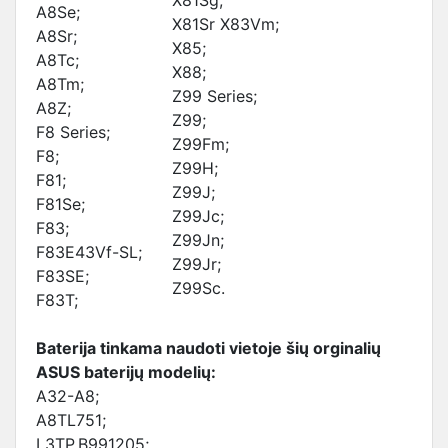
X81Sg;
A8Se;
X81Sr X83Vm;
A8Sr;
X85;
A8Tc;
X88;
A8Tm;
Z99 Series;
A8Z;
Z99;
F8 Series;
Z99Fm;
F8;
Z99H;
F81;
Z99J;
F81Se;
Z99Jc;
F83;
Z99Jn;
F83E43Vf-SL;
Z99Jr;
F83SE;
Z99Sc.
F83T;
Baterija tinkama naudoti vietoje šių orginalių
ASUS baterijų modelių:
A32-A8;
A8TL751;
L3TP.B991205;