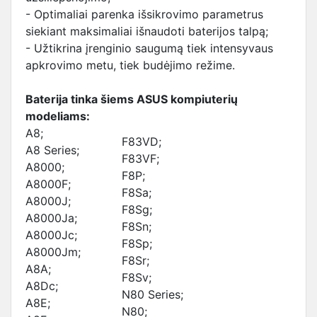
- Optimaliai parenka išsikrovimo parametrus
siekiant maksimaliai išnaudoti baterijos talpą;
- Užtikrina įrenginio saugumą tiek intensyvaus
apkrovimo metu, tiek budėjimo režime.
Baterija tinka šiems ASUS kompiuterių
modeliams:
A8;
F83VD;
A8 Series;
F83VF;
A8000;
F8P;
A8000F;
F8Sa;
A8000J;
F8Sg;
A8000Ja;
F8Sn;
A8000Jc;
F8Sp;
A8000Jm;
F8Sr;
A8A;
F8Sv;
A8Dc;
N80 Series;
A8E;
N80;