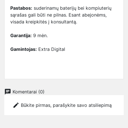
Pastabos:
suderinamų baterijų bei kompiuterių
sąrašas gali būti ne pilnas. Esant abejonėms,
visada kreipkitės į konsultantą.
Garantija:
9 mėn.
Gamintojas:
Extra Digital
chat
Komentarai (0)
edit
Būkite pirmas, parašykite savo atsiliepimą