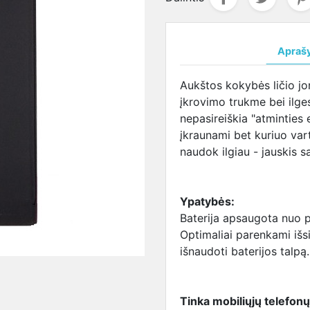
ja
salūs
maitinimo šaltinis
DVR
CVI kameros
LENOVO
Žmogaus kūno 
LENOVO
VO
LENOVO maitinimo
įrenginiai
Valdomos
lizdas
matuojanti sis
aušintuva
ja
šaltinis
CVI kameros
SAMSUNG
MSI
Apraš
terija
SAMSUNG
lizdas
aušintuva
UNG
maitinimo šaltinis
SONY lizdas
TOSHIBA
Aukštos kokybės ličio j
ja
SONY maitinimo
TOSHIBA
aušintuva
įkrovimo trukme bei ilges
baterija
šaltinis
lizdas
nepasireiškia "atminties e
BA
TOSHIBA maitinimo
įkraunami bet kuriuo vart
ja
šaltinis
naudok ilgiau - jauskis s
I
USB-C maitinimo
ja
šaltinis
Maitinimo šaltiniai
Ypatybės:
universalūs
Baterija apsaugota nuo p
Optimaliai parenkami išs
išnaudoti baterijos talpą.
Tinka mobiliųjų telefon