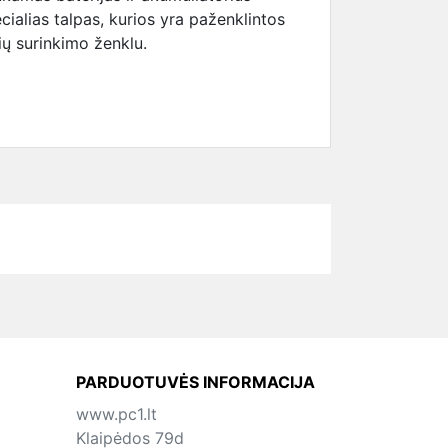
cialias talpas, kurios yra paženklintos
rių surinkimo ženklu.
PARDUOTUVĖS INFORMACIJA
www.pc1.lt
Klaipėdos 79d