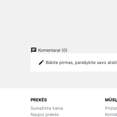
chat
Komentarai (0)
edit
Būkite pirmas, parašykite savo atsil
PREKĖS
MŪSŲ
Sumažinta kaina
Prist
Naujos prekės
Konta