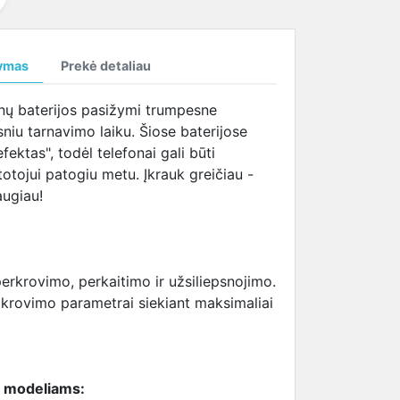
temperatūrą
SAMSUNG ekrano
tema (HBTM)
i
kabeliai
ymas
Prekė detaliau
i
onų baterijos pasižymi trumpesne
i
niu tarnavimo laiku. Šiose baterijose
fektas", todėl telefonai gali būti
otojui patogiu metu. Įkrauk greičiau -
augiau!
erkrovimo, perkaitimo ir užsiliepsnojimo.
ikrovimo parametrai siekiant maksimaliai
ų modeliams: