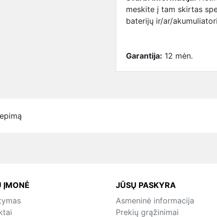
meskite į tam skirtas spe
baterijų ir/ar/akumuliato
Garantija:
12 mėn.
iepimą
 ĮMONĖ
JŪSŲ PASKYRA
atymas
Asmeninė informacija
ktai
Prekių grąžinimai