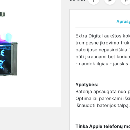
ja
salūs
maitinimo šaltinis
DVR
CVI kameros
LENOVO
Žmogaus kūno 
LENOVO
VO
LENOVO maitinimo
įrenginiai
Valdomos
lizdas
matuojanti sis
aušintuva
ja
šaltinis
CVI kameros
SAMSUNG
MSI
Apraš
terija
SAMSUNG
lizdas
aušintuva
UNG
maitinimo šaltinis
SONY lizdas
TOSHIBA
Extra Digital aukštos kok
ja
SONY maitinimo
TOSHIBA
aušintuva
trumpesne įkrovimo trukm
baterija
šaltinis
lizdas
baterijose nepasireiškia "
BA
TOSHIBA maitinimo
būti įkraunami bet kuriuo
ja
šaltinis
- naudok ilgiau - jauskis
I
USB-C maitinimo
ja
šaltinis
Maitinimo šaltiniai
Ypatybės:
universalūs
Baterija apsaugota nuo p
Optimaliai parenkami išs
išnaudoti baterijos talpą.
Tinka Apple telefonų m