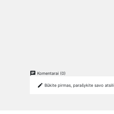
chat
Komentarai (0)
edit
Būkite pirmas, parašykite savo atsil