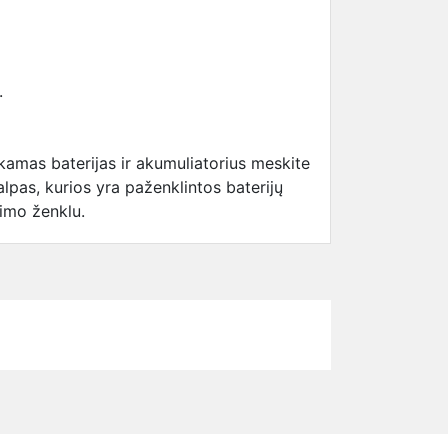
.
kamas baterijas ir akumuliatorius meskite
talpas, kurios yra paženklintos baterijų
kimo ženklu.