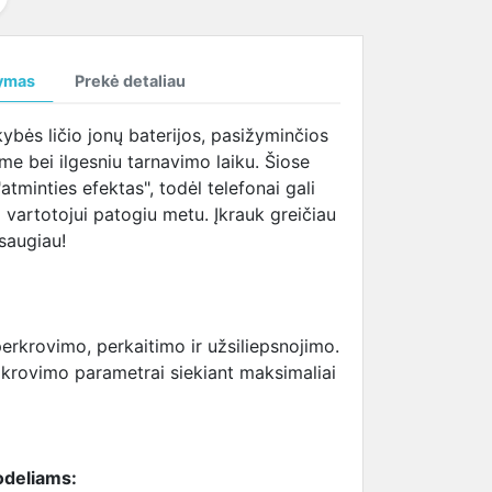
temperatūrą
SAMSUNG ekrano
tema (HBTM)
i
kabeliai
ymas
Prekė detaliau
i
ybės ličio jonų baterijos, pasižyminčios
i
e bei ilgesniu tarnavimo laiku. Šiose
atminties efektas", todėl telefonai gali
 vartotojui patogiu metu. Įkrauk greičiau
 saugiau!
erkrovimo, perkaitimo ir užsiliepsnojimo.
ikrovimo parametrai siekiant maksimaliai
odeliams: