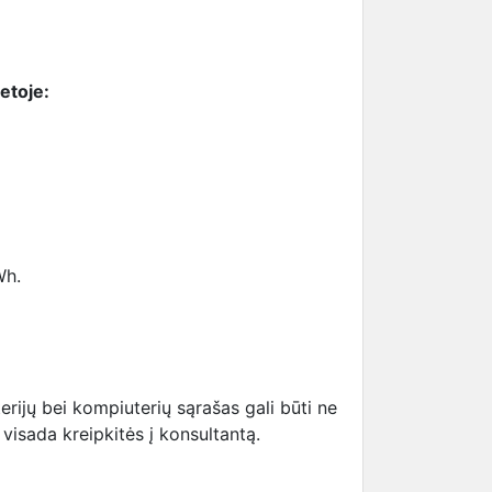
ietoje:
Wh.
rijų bei kompiuterių sąrašas gali būti ne
visada kreipkitės į konsultantą.