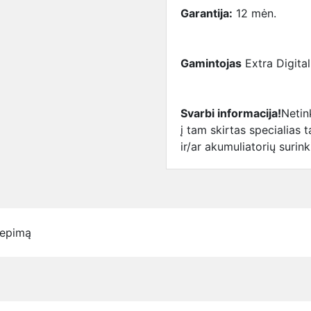
Garantija:
12 mėn.
Gamintojas
Extra Digital
Svarbi informacija!
Netin
į tam skirtas specialias 
ir/ar akumuliatorių surin
iepimą