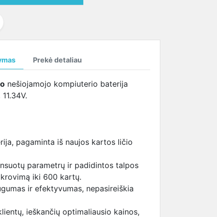
temperatūrą
SAMSUNG ekrano
tema (HBTM)
i
kabeliai
i
ymas
Prekė detaliau
i
ro
nešiojamojo kompiuterio baterija
11.34V.
ija, pagaminta iš naujos kartos ličio
nsuotų parametrų ir padidintos talpos
 įkrovimą iki 600 kartų.
ugumas ir efektyvumas, nepasireiškia
lientų, ieškančių optimaliausio kainos,