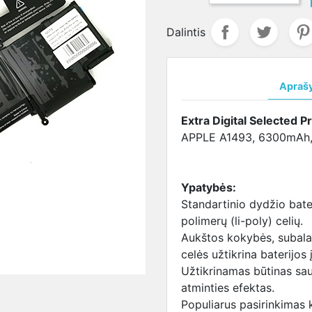
ja
salūs
maitinimo šaltinis
DVR
CVI kameros
LENOVO
Žmogaus kūno 
LENOVO
VO
LENOVO maitinimo
įrenginiai
Valdomos
lizdas
matuojanti sis
aušintuva
Dalintis
ja
šaltinis
CVI kameros
SAMSUNG
MSI
terija
SAMSUNG
lizdas
aušintuva
UNG
maitinimo šaltinis
SONY lizdas
TOSHIBA
Apraš
ja
SONY maitinimo
TOSHIBA
aušintuva
baterija
šaltinis
lizdas
Extra Digital Selected P
BA
TOSHIBA maitinimo
APPLE A1493, 6300mAh, 
ja
šaltinis
I
USB-C maitinimo
ja
šaltinis
Ypatybės:
Maitinimo šaltiniai
Standartinio dydžio bater
universalūs
polimerų (li-poly) celių.
Aukštos kokybės, subala
celės užtikrina baterijos
Užtikrinamas būtinas sa
atminties efektas.
Populiarus pasirinkimas k