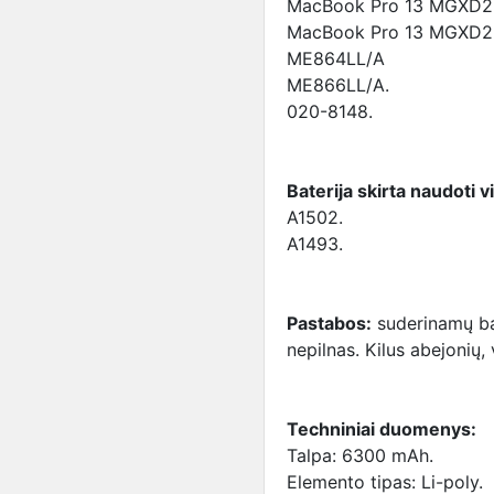
MacBook Pro 13 MGXD2
MacBook Pro 13 MGXD2
ME864LL/A
ME866LL/A.
020-8148.
Baterija skirta naudoti v
A1502.
A1493.
Pastabos:
suderinamų bat
nepilnas. Kilus abejonių, 
Techniniai duomenys:
Talpa: 6300 mAh.
Elemento tipas: Li-poly.