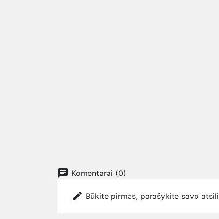
chat
Komentarai (0)
edit
Būkite pirmas, parašykite savo atsil