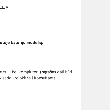
.
LL/A.
ietoje baterijų modelių:
erijų bei kompiuterių sąrašas gali būti
visada kreipkitės į konsultantą.