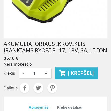
AKUMULIATORIAUS ĮKROVIKLIS
ĮRANKIAMS RYOBI P117, 18V, 3A, LI-ION
35,10 €
Nėra mokesčio

Į KREPŠELĮ
Kiekis
-
+
Dalintis
Aprašymas
Prekė detaliau