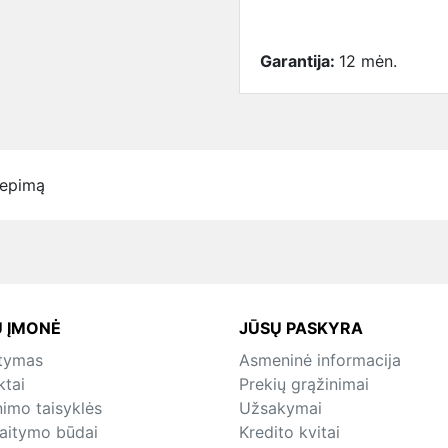
Garantija:
12 mėn.
iepimą
 ĮMONĖ
JŪSŲ PASKYRA
atymas
Asmeninė informacija
ktai
Prekių grąžinimai
nimo taisyklės
Užsakymai
kaitymo būdai
Kredito kvitai