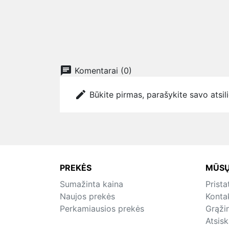
chat
Komentarai (0)
edit
Būkite pirmas, parašykite savo atsil
PREKĖS
MŪSŲ
Sumažinta kaina
Prist
Naujos prekės
Konta
Perkamiausios prekės
Grąži
Atsis