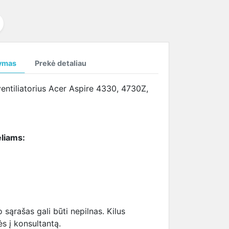
temperatūrą
SAMSUNG ekrano
tema (HBTM)
i
kabeliai
i
ymas
Prekė detaliau
i
entiliatorius Acer Aspire 4330, 4730Z,
liams:
ąrašas gali būti nepilnas. Kilus
ės į konsultantą.