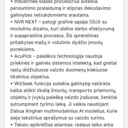
• Industrinės klasės procesorius suteikia
persiuntimo pralaidumą ir stiprias dekodavimo
galimybes netrukdomiems srautams.
• NVR NEXT – patogi grafinė sąsaja (GUI) su
moduliniu dizainu, kuri didina darbo efektyvumą
ir supaprastina procesus. Šis sprendimas
pritaikytas mažų ir vidutinio dydžio įmonių
poreikiams.
• AcuPick - paieškos technologija naudoja
priekinės ir galinės sistemos intelektą, kad greitai
rastų didžiuliuose vaizdo duomenų kiekiuose
tikslinius objektus.
• WizSeek funkcija suteikia galimybę natūralia
kalba atlikti tikslią žmonių, transporto priemonių,
objektų ir įvykių paiešką vaizdo įrašuose, ženkliai
sutrumpinant tyrimo laiką. Ji veikia naudojant
Dahua Xinghan multimodalinius AI modelius, kurie
sieja tekstinius aprašymus su vaizdo turiniu.
• Tekstu apibrėžtas aliarmas: realaus laiko arba