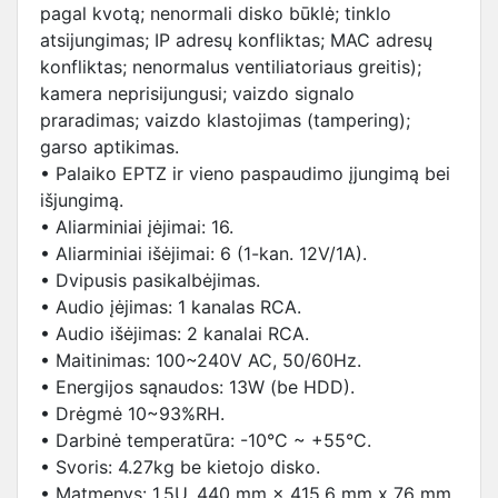
pagal kvotą; nenormali disko būklė; tinklo
atsijungimas; IP adresų konfliktas; MAC adresų
konfliktas; nenormalus ventiliatoriaus greitis);
kamera neprisijungusi; vaizdo signalo
praradimas; vaizdo klastojimas (tampering);
garso aptikimas.
• Palaiko EPTZ ir vieno paspaudimo įjungimą bei
išjungimą.
• Aliarminiai įėjimai: 16.
• Aliarminiai išėjimai: 6 (1-kan. 12V/1A).
• Dvipusis pasikalbėjimas.
• Audio įėjimas: 1 kanalas RCA.
• Audio išėjimas: 2 kanalai RCA.
• Maitinimas: 100~240V AC, 50/60Hz.
• Energijos sąnaudos: 13W (be HDD).
• Drėgmė 10~93%RH.
• Darbinė temperatūra: -10°C ~ +55°C.
• Svoris: 4.27kg be kietojo disko.
• Matmenys: 1.5U, 440 mm × 415.6 mm x 76 mm.