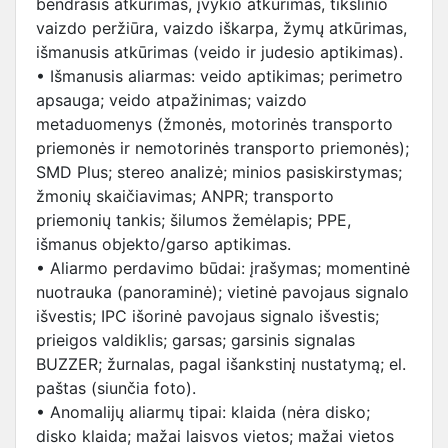
bendrasis atkūrimas, įvykio atkūrimas, tikslinio
vaizdo peržiūra, vaizdo iškarpa, žymų atkūrimas,
išmanusis atkūrimas (veido ir judesio aptikimas).
• Išmanusis aliarmas: veido aptikimas; perimetro
apsauga; veido atpažinimas; vaizdo
metaduomenys (žmonės, motorinės transporto
priemonės ir nemotorinės transporto priemonės);
SMD Plus; stereo analizė; minios pasiskirstymas;
žmonių skaičiavimas; ANPR; transporto
priemonių tankis; šilumos žemėlapis; PPE,
išmanus objekto/garso aptikimas.
• Aliarmo perdavimo būdai: įrašymas; momentinė
nuotrauka (panoraminė); vietinė pavojaus signalo
išvestis; IPC išorinė pavojaus signalo išvestis;
prieigos valdiklis; garsas; garsinis signalas
BUZZER; žurnalas, pagal išankstinį nustatymą; el.
paštas (siunčia foto).
• Anomalijų aliarmų tipai: klaida (nėra disko;
disko klaida; mažai laisvos vietos; mažai vietos