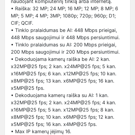
naudojant kompiuterinį tinklą arba internetą.
• Raiška: 32 MP; 24 MP; 16 MP; 12 MP; 8 MP; 6
MP; 5 MP; 4 MP; 3MP; 1080p; 720p; 960p; D1;
CIF; QCIF.
• Tinklo pralaidumas be AI: 448 Mbps prieigai,
448 Mbps saugojimui ir 448 Mbps persiuntimui.
• Tinklo pralaidumas su AI: 200 Mbps prieigai,
200 Mbps saugojimui ir 200 Mbps persiuntimui.
• Dekoduojama kamerų raiška be AI: 2 kan.
x32MP@25 fps; 2 kan. x24MP@25 fps; 5 kan.
x16MP@25 fps; 6 kan. x12MP@25 fps; 10 kan.
x8MP@25 fps; 13 kan. x6MP@25 fps; 16 kan.
x5MP@25 fps.
• Dekoduojama kamerų raiška su AI: 1 kan.
x32MP@25 fps; 2 kan. x24MP@25 fps; 4 kan.
x16MP@25 fps; 5 kan. x12MP@25 fps; 8 kan.
x8MP@25 fps; 10 kan. x6MP@25 fps; 12 kan.
x5MP@25 fps; 16 kan. x4MP@25 fps.
• Max IP kamerų įėjimų 16.