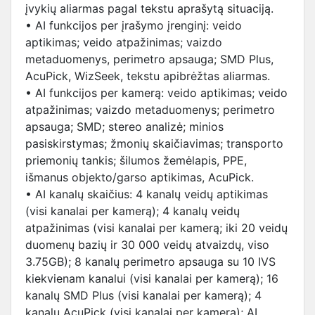
įvykių aliarmas pagal tekstu aprašytą situaciją.
• AI funkcijos per įrašymo įrenginį: veido
aptikimas; veido atpažinimas; vaizdo
metaduomenys, perimetro apsauga; SMD Plus,
AcuPick, WizSeek, tekstu apibrėžtas aliarmas.
• AI funkcijos per kamerą: veido aptikimas; veido
atpažinimas; vaizdo metaduomenys; perimetro
apsauga; SMD; stereo analizė; minios
pasiskirstymas; žmonių skaičiavimas; transporto
priemonių tankis; šilumos žemėlapis, PPE,
išmanus objekto/garso aptikimas, AcuPick.
• AI kanalų skaičius: 4 kanalų veidų aptikimas
(visi kanalai per kamerą); 4 kanalų veidų
atpažinimas (visi kanalai per kamerą; iki 20 veidų
duomenų bazių ir 30 000 veidų atvaizdų, viso
3.75GB); 8 kanalų perimetro apsauga su 10 IVS
kiekvienam kanalui (visi kanalai per kamerą); 16
kanalų SMD Plus (visi kanalai per kamerą); 4
kanalų AcuPick (visi kanalai per kamerą); AI