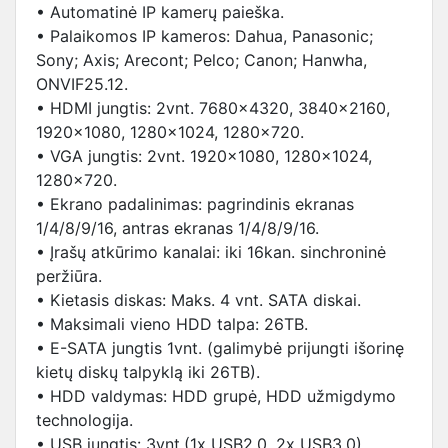
• Automatinė IP kamerų paieška.
• Palaikomos IP kameros: Dahua, Panasonic;
Sony; Axis; Arecont; Pelco; Canon; Hanwha,
ONVIF25.12.
• HDMI jungtis: 2vnt. 7680×4320, 3840×2160,
1920×1080, 1280×1024, 1280×720.
• VGA jungtis: 2vnt. 1920×1080, 1280×1024,
1280×720.
• Ekrano padalinimas: pagrindinis ekranas
1/4/8/9/16, antras ekranas 1/4/8/9/16.
• Įrašų atkūrimo kanalai: iki 16kan. sinchroninė
peržiūra.
• Kietasis diskas: Maks. 4 vnt. SATA diskai.
• Maksimali vieno HDD talpa: 26TB.
• E-SATA jungtis 1vnt. (galimybė prijungti išorinę
kietų diskų talpyklą iki 26TB).
• HDD valdymas: HDD grupė, HDD užmigdymo
technologija.
• USB jungtis: 3vnt.(1x USB2.0, 2x USB3.0).