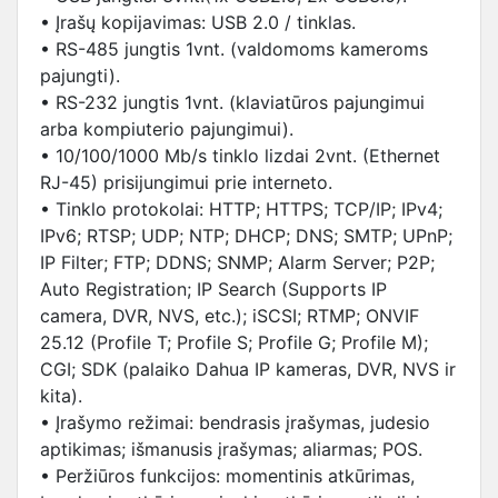
• Įrašų kopijavimas: USB 2.0 / tinklas.
• RS-485 jungtis 1vnt. (valdomoms kameroms
pajungti).
• RS-232 jungtis 1vnt. (klaviatūros pajungimui
arba kompiuterio pajungimui).
• 10/100/1000 Mb/s tinklo lizdai 2vnt. (Ethernet
RJ-45) prisijungimui prie interneto.
• Tinklo protokolai: HTTP; HTTPS; TCP/IP; IPv4;
IPv6; RTSP; UDP; NTP; DHCP; DNS; SMTP; UPnP;
IP Filter; FTP; DDNS; SNMP; Alarm Server; P2P;
Auto Registration; IP Search (Supports IP
camera, DVR, NVS, etc.); iSCSI; RTMP; ONVIF
25.12 (Profile T; Profile S; Profile G; Profile M);
CGI; SDK (palaiko Dahua IP kameras, DVR, NVS ir
kita).
• Įrašymo režimai: bendrasis įrašymas, judesio
aptikimas; išmanusis įrašymas; aliarmas; POS.
• Peržiūros funkcijos: momentinis atkūrimas,