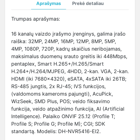
Aprašymas
Prekė detaliau
Trumpas aprašymas:
16 kanalų vaizdo įrašymo įrenginys, galima įrašo
raiška: 32MP, 24MP, 16MP, 12MP, 8MP, 5MP,
4MP, 1080P, 720P, kadrų skaičius neribojamas,
maksimalus duomenų srauto greitis iki 448Mbps,
pentaplex, Smart H.265+/H.265/Smart
H.264+/H.264/MJPEG, 4HDD, 2-kan. VGA, 2-kan.
HDMI (iki 7680×4320), eSATA, 4xSATA iki 26TB;
RS-485 jungtis, 2x RJ-45; IVS funkcijos,
(valdomoms kameroms pajungti), AcuPick,
WizSeek, SMD Plus, POS; veido fiksavimo
funkcija, veido atpažinimo funkcija, AI (Artificial
Intelligence). Palaiko ONVIF 25.12 (Profile T;
Profile S; Profile G; Profile M); CGI; SDK
standartą. Modelis: DH-NVR5416-EI2.