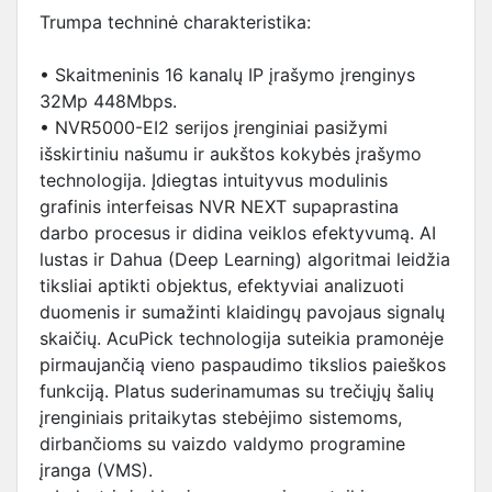
Trumpa techninė charakteristika:
• Skaitmeninis 16 kanalų IP įrašymo įrenginys
32Mp 448Mbps.
• NVR5000-EI2 serijos įrenginiai pasižymi
išskirtiniu našumu ir aukštos kokybės įrašymo
technologija. Įdiegtas intuityvus modulinis
grafinis interfeisas NVR NEXT supaprastina
darbo procesus ir didina veiklos efektyvumą. AI
lustas ir Dahua (Deep Learning) algoritmai leidžia
tiksliai aptikti objektus, efektyviai analizuoti
duomenis ir sumažinti klaidingų pavojaus signalų
skaičių. AcuPick technologija suteikia pramonėje
pirmaujančią vieno paspaudimo tikslios paieškos
funkciją. Platus suderinamumas su trečiųjų šalių
įrenginiais pritaikytas stebėjimo sistemoms,
dirbančioms su vaizdo valdymo programine
įranga (VMS).