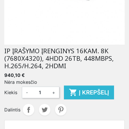
IP ĮRAŠYMO ĮRENGINYS 16KAM. 8K
(7680X4320), 4HDD 26TB, 448MBPS,
H.265/H.264, 2HDMI
940,10 €
Nėra mokesčio

Į KREPŠELĮ
Kiekis
-
+
Dalintis