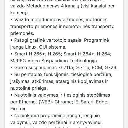
vaizdo Metaduomenys 4 kanalų (visi kanalai per
kamerą).
• Vaizdo metaduomenys: žmonės, motorinės
transporto priemonės ir nemotorinės transporto
priemonės.
• Patogi grafinė vartotojo sąsaja. Programinė
įranga Linux, GUI sistema.
• Smart H.265+; H.265; Smart H.264+; H.264;
MJPEG Video Suspaudimo Technologija.
• Garso suspaudimas: G.711a; G.711u; PCM; G726.
• Su pentaplex funkcijomis: tiesioginė peržiūra,
įrašymas, atkūrimas, atsarginis kopijavimas ir
nuotolinė prieiga.
• Nuotolinis valdymas ir tiesioginis stebėjimas
per Ethernet (WEB): Chrome; IE; Safari; Edge;
Firefox.
• Nemokama programinė įranga įrenginio
valdymui, vaizdo peržiūrai ir archyvavimui,