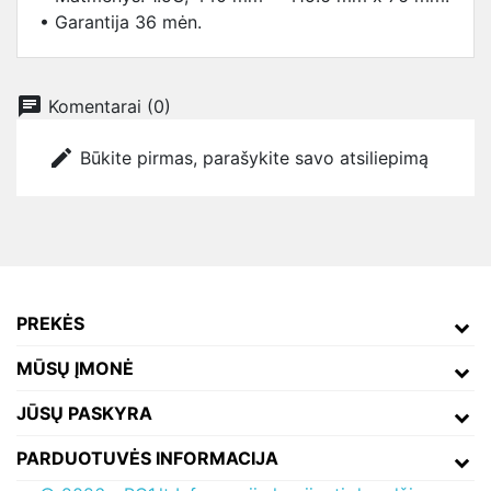
• Garantija 36 mėn.
chat
Komentarai (0)
edit
Būkite pirmas, parašykite savo atsiliepimą
PREKĖS
MŪSŲ ĮMONĖ
JŪSŲ PASKYRA
PARDUOTUVĖS INFORMACIJA